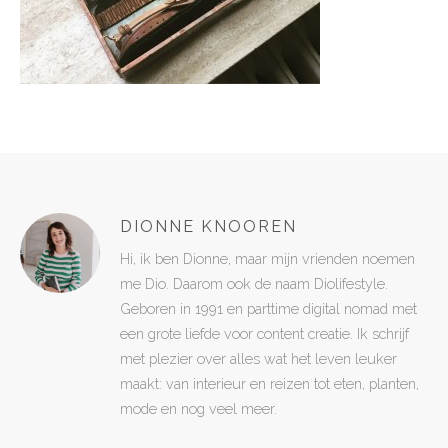
DIONNE KNOOREN
Hi, ik ben Dionne, maar mijn vrienden noemen
me Dio. Daarom ook de naam Diolifestyle.
Geboren in 1991 en parttime digital nomad met
een grote liefde voor content creatie. Ik schrijf
met plezier over alles wat het leven leuker
maakt: van interieur en reizen tot eten, planten,
mode en nog veel meer.