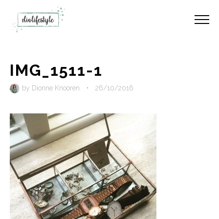
IMG_1511-1
by
Dionne Knooren
•
26/10/2016