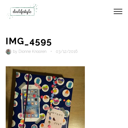
IMG_4595
by
Dionne Knooren
•
03/12/2016