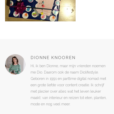
DIONNE KNOOREN
Hi, ik ben Dionne, maar mijn vrienden noemen
me Dio. Daarom ook de naam Diolifestyle.
Geboren in 1991 en parttime digital nomad met
een grote liefde voor content creatie. Ik schrijf
met plezier over alles wat het leven leuker
maakt: van interieur en reizen tot eten, planten,
mode en nog veel meer.