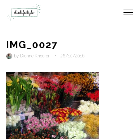
IMG_0027
by
Dionne Knooren
•
26/10/2016