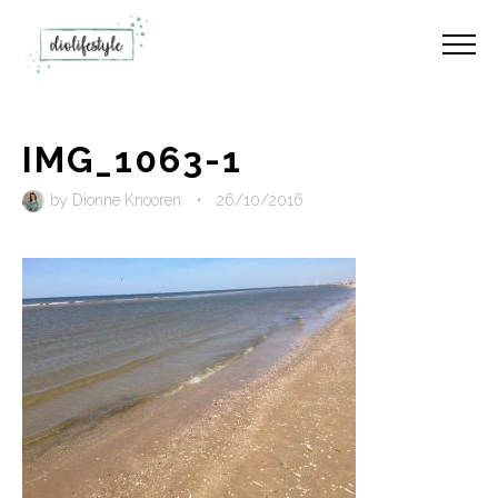
IMG_1063-1
by
Dionne Knooren
•
26/10/2016