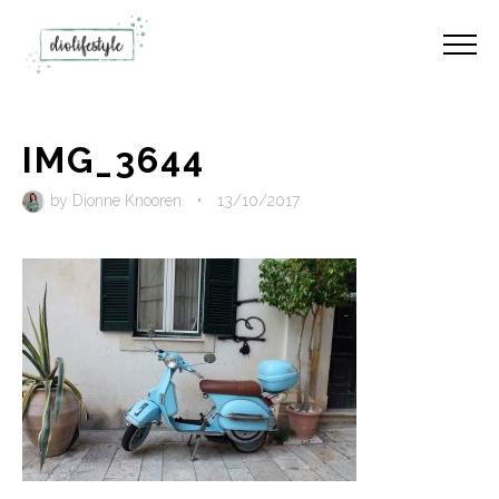
IMG_3644
by
Dionne Knooren
•
13/10/2017