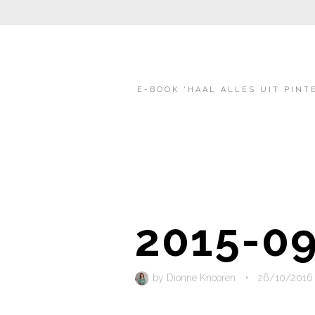
E-BOOK ‘HAAL ALLES UIT PINT
2015-09
by
Dionne Knooren
•
26/10/2016