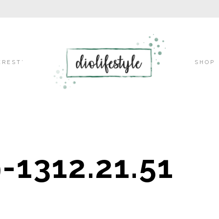
Skip
EREST’
SHOP
to
-1312.21.51
content