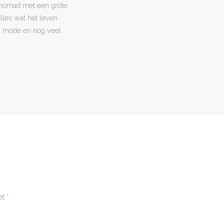
l nomad met een grote
 alles wat het leven
en, mode en nog veel
et
*