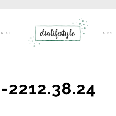
Skip
EREST’
SHOP
to
-2212.38.24
content