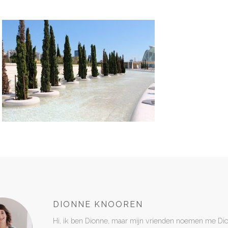
DIONNE KNOOREN
Hi, ik ben Dionne, maar mijn vrienden noemen me Di