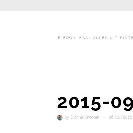
E-BOOK ‘HAAL ALLES UIT PINT
2015-09
by
Dionne Knooren
•
26/10/2016