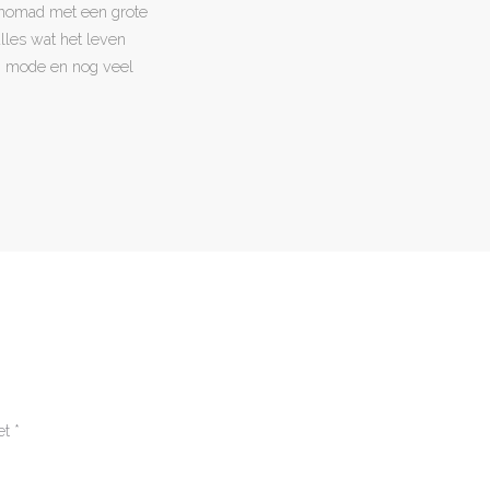
l nomad met een grote
 alles wat het leven
en, mode en nog veel
et
*