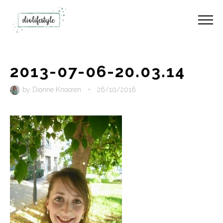
2013-07-06-20.03.14
by
Dionne Knooren
•
26/10/2016