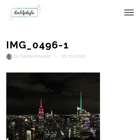
IMG_0496-1
by
Dionne Knooren
•
26/10/2016