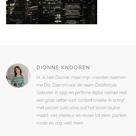
DIONNE KNOOREN
Hi, ik ben Dionne, maar mijn vrienden noemen
me Dio. Daarom ook de naam Diolifestyle.
Geboren in 1991 en parttime digital nomad met
een grote liefde voor content creatie. Ik schrijf
met plezier over alles wat het leven leuker
maakt: van interieur en reizen tot eten, planten,
mode en nog veel meer.