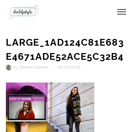
LARGE_1AD124C81E683
E4671ADE52ACE5C32B4
by
Dionne Knooren
•
26/10/2016