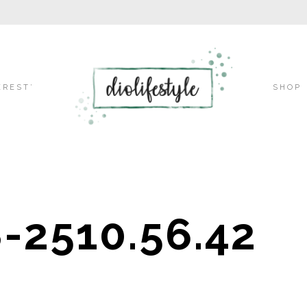
Skip
EREST’
SHOP
to
-2510.56.42
content