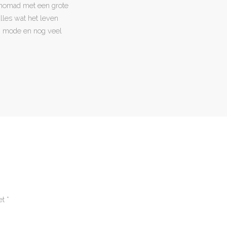
l nomad met een grote
 alles wat het leven
en, mode en nog veel
et
*