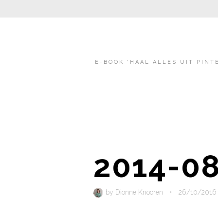
E-BOOK ‘HAAL ALLES UIT PINT
2014-08
by
Dionne Knooren
•
26/10/2016