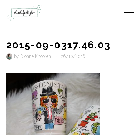
2015-09-0317.46.03
by
Dionne Knooren
•
26/10/2016