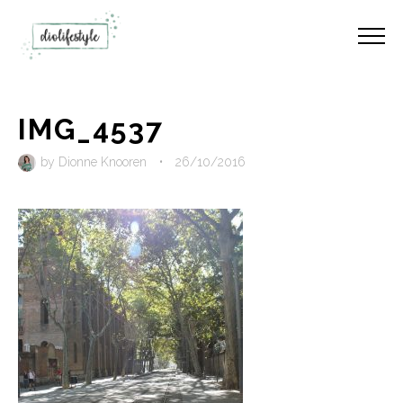
IMG_4537
by
Dionne Knooren
•
26/10/2016