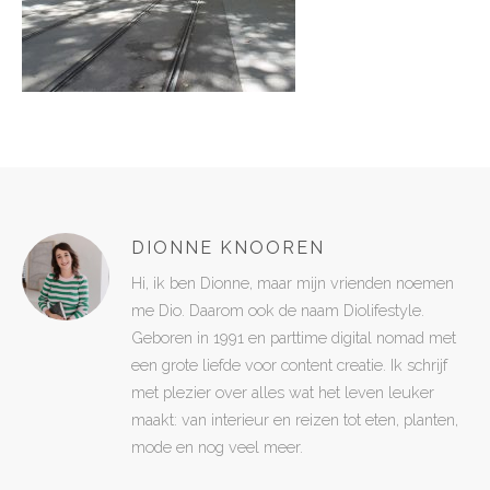
DIONNE KNOOREN
Hi, ik ben Dionne, maar mijn vrienden noemen
me Dio. Daarom ook de naam Diolifestyle.
Geboren in 1991 en parttime digital nomad met
een grote liefde voor content creatie. Ik schrijf
met plezier over alles wat het leven leuker
maakt: van interieur en reizen tot eten, planten,
mode en nog veel meer.