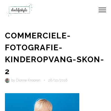
COMMERCIELE-
FOTOGRAFIE-
KINDEROPVANG-SKON-
2
by
Dionne Knooren
•
26/10/2016