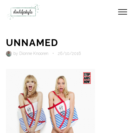
UNNAMED
by
Dionne Knooren
•
26/10/2016