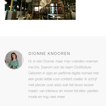
DIONNE KNOOREN
Hi, ik ben Dionne, maar mijn vrienden noemen
me Dio. Daarom ook de naam Diolifestyle.
Geboren in 1991 en parttime digital nomad met
een grote liefde voor content creatie. Ik schrijf
met plezier over alles wat het leven leuker
maakt: van interieur en reizen tot eten, planten,
mode en nog veel meer.