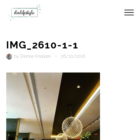
IMG_2610-1-1
by
Dionne Knooren
•
26/10/2016