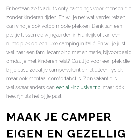
Er bestaan zelfs adults only campings voor mensen die
zonder kinderen rijden! En wil je net wat verder reizen,
dan vind je ook volop mooie plekken. Denk aan een
plekje tussen de wijngaarden in Frankrijk of aan een
ruime plek op een luxe camping in Italië. En wil je juist
wel naar een familiecamping met animatie, bijvoorbeeld
omdat je met kinderen reist? Ga altijd voor een plek die
bij je past, zodat je campervakantie niet alleen fysiek
maar ook mentaal comfortabel is. Zo’n vakantie is
weliswaar anders dan
een all-inclusive trip
, maar óók
heel fijn als het bij je past.
MAAK JE CAMPER
EIGEN EN GEZELLIG