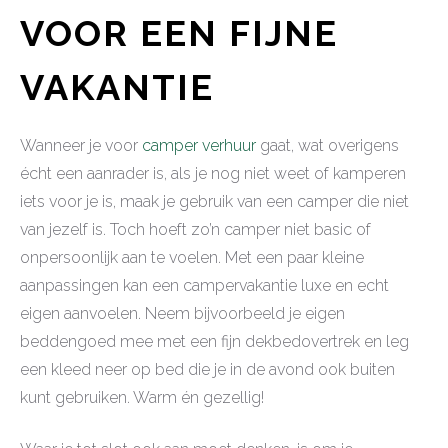
VOOR EEN FIJNE
VAKANTIE
Wanneer je voor
camper verhuur
gaat, wat overigens
écht een aanrader is, als je nog niet weet of kamperen
iets voor je is, maak je gebruik van een camper die niet
van jezelf is. Toch hoeft zo’n camper niet basic of
onpersoonlijk aan te voelen. Met een paar kleine
aanpassingen kan een campervakantie luxe en echt
eigen aanvoelen. Neem bijvoorbeeld je eigen
beddengoed mee met een fijn dekbedovertrek en leg
een kleed neer op bed die je in de avond ook buiten
kunt gebruiken. Warm én gezellig!