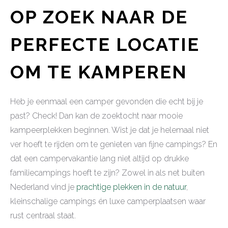
OP ZOEK NAAR DE
PERFECTE LOCATIE
OM TE KAMPEREN
Heb je eenmaal een camper gevonden die echt bij je
past? Check! Dan kan de zoektocht naar mooie
kampeerplekken beginnen. Wist je dat je helemaal niet
ver hoeft te rijden om te genieten van fijne campings? En
dat een campervakantie lang niet altijd op drukke
familiecampings hoeft te zijn? Zowel in als net buiten
Nederland vind je
prachtige plekken in de natuur
,
kleinschalige campings én luxe camperplaatsen waar
rust centraal staat.