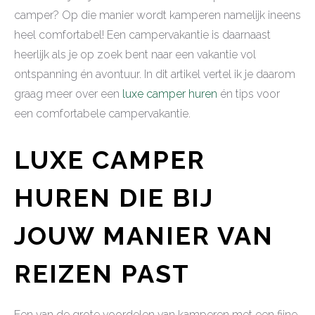
camper? Op die manier wordt kamperen namelijk ineens
heel comfortabel! Een campervakantie is daarnaast
heerlijk als je op zoek bent naar een vakantie vol
ontspanning én avontuur. In dit artikel vertel ik je daarom
graag meer over een
luxe camper huren
én tips voor
een comfortabele campervakantie.
LUXE CAMPER
HUREN DIE BIJ
JOUW MANIER VAN
REIZEN PAST
Een van de grote voordelen van kamperen met een fijne