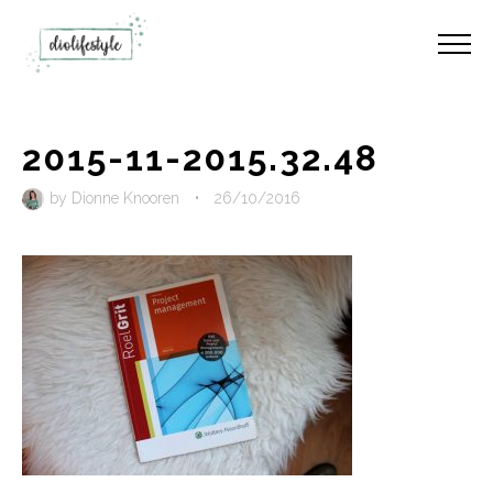
2015-11-2015.32.48
by
Dionne Knooren
•
26/10/2016