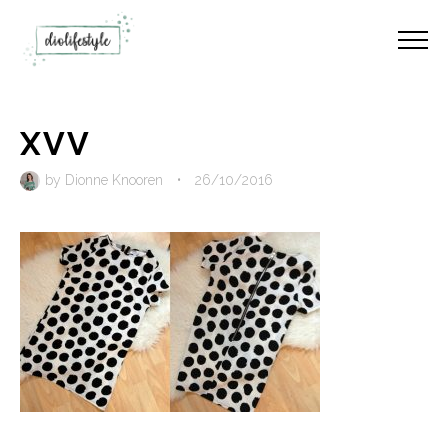
XVV
by
Dionne Knooren
•
26/10/2016