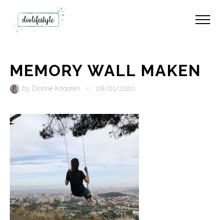
MEMORY WALL MAKEN
by
Dionne Knooren
•
08/01/2020