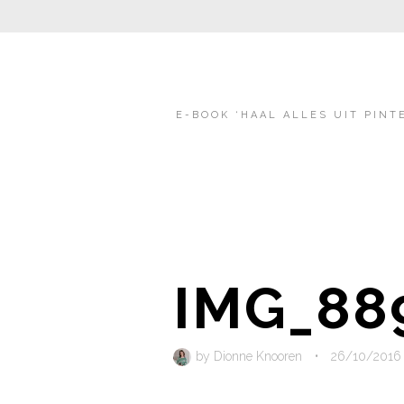
E-BOOK ‘HAAL ALLES UIT PINT
IMG_88
by
Dionne Knooren
•
26/10/2016