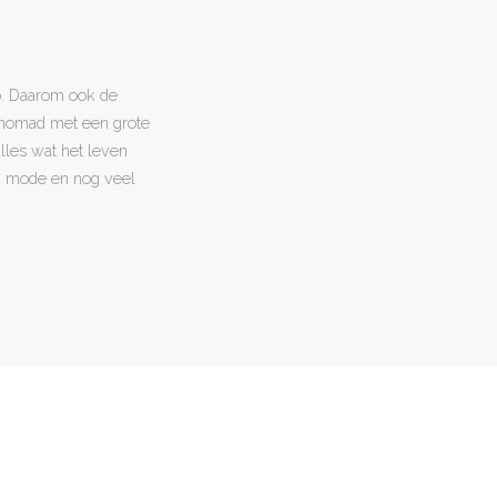
o. Daarom ook de
l nomad met een grote
 alles wat het leven
en, mode en nog veel