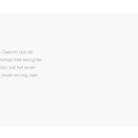
o. Daarom ook de
l nomad met een grote
 alles wat het leven
en, mode en nog veel