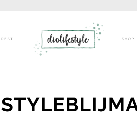
Skip
EREST’
SHOP
to
ESTYLEBLIJM
content
2