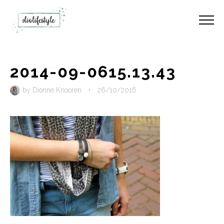
2014-09-0615.13.43
by
Dionne Knooren
•
26/10/2016