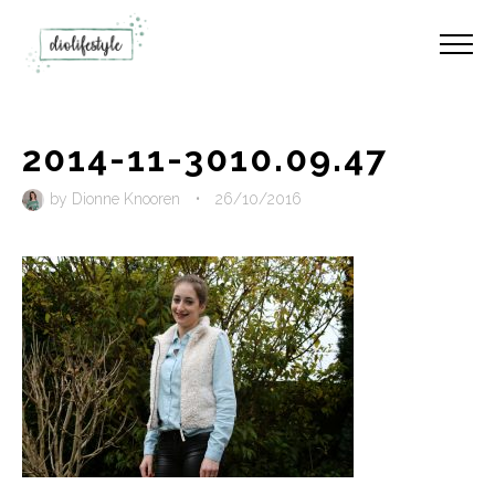
2014-11-3010.09.47
by
Dionne Knooren
•
26/10/2016