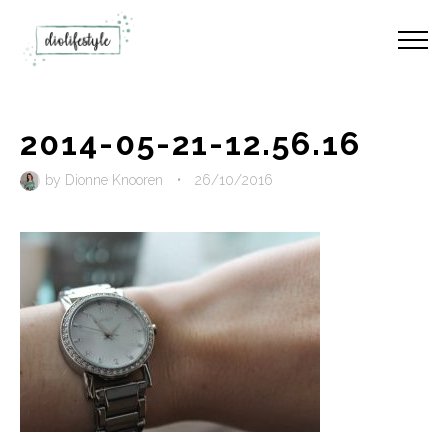
2014-05-21-12.56.16
by
Dionne Knooren
•
26/10/2016