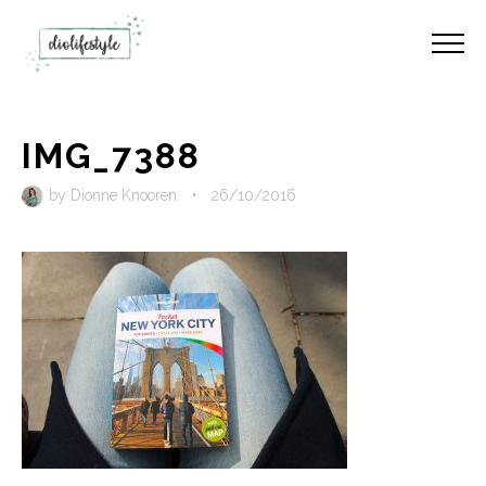
IMG_7388
by
Dionne Knooren
•
26/10/2016