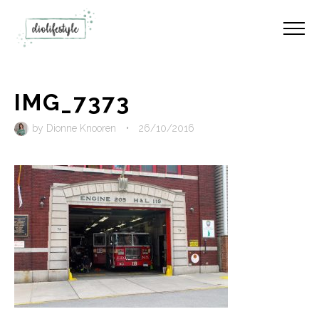
IMG_7373
by
Dionne Knooren
•
26/10/2016