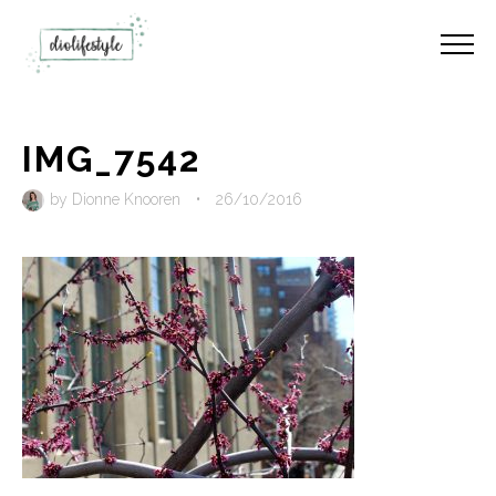
IMG_7542
by
Dionne Knooren
•
26/10/2016