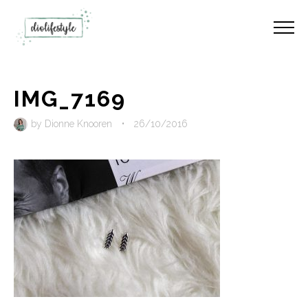
IMG_7169
by
Dionne Knooren
•
26/10/2016