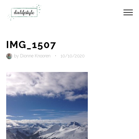
IMG_1507
by
Dionne Knooren
•
10/10/2020