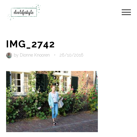
IMG_2742
by
Dionne Knooren
•
26/10/2016