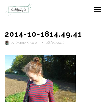
2014-10-1814.49.41
by
Dionne Knooren
•
26/10/2016