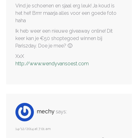
Vind je schoenen en sjaal erg leuk! Ja koud is
het he!! Brrrr maarja alles voor een goede foto
haha
Ik heb weer een nieuwe giveaway online! Dit
keer kan je €50 shoptegoed winnen bij
Paris2day. Doe je mee? 🙂
XxX
http://www.wendyvansoest.com
mechy
says:
14/12/2014 at 7:01 am