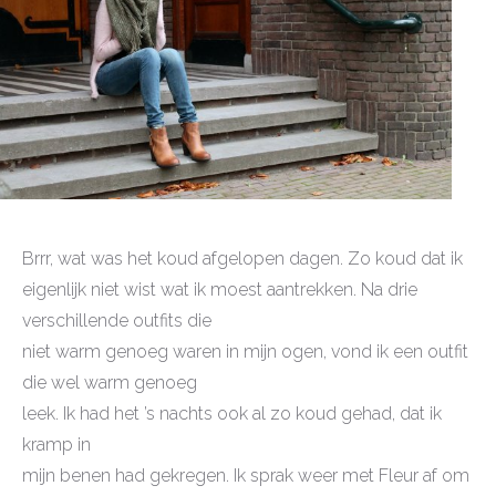
Brrr, wat was het koud afgelopen dagen. Zo koud dat ik
eigenlijk niet wist wat ik moest aantrekken. Na drie
verschillende outfits die
niet warm genoeg waren in mijn ogen, vond ik een outfit
die wel warm genoeg
leek. Ik had het ’s nachts ook al zo koud gehad, dat ik
kramp in
mijn benen had gekregen. Ik sprak weer met Fleur af om