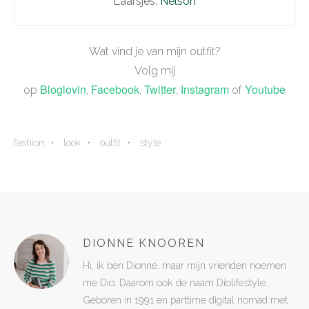
Laarsjes:
Nelson
Wat vind je van mijn outfit?
Volg mij
Bloglovin
Facebook
Twitter
Instagram
Youtube
op
,
,
,
of
fashion
look
outfit
style
DIONNE KNOOREN
Hi, ik ben Dionne, maar mijn vrienden noemen
me Dio. Daarom ook de naam Diolifestyle.
Geboren in 1991 en parttime digital nomad met