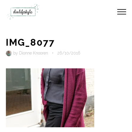
IMG_8077
by
Dionne Knooren
•
26/10/2016