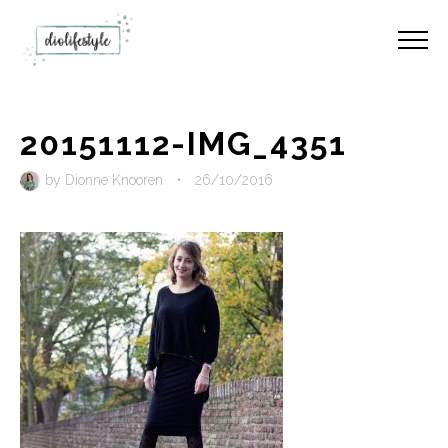
20151112-IMG_4351
by
Dionne Knooren
•
26/10/2016