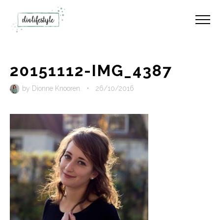
20151112-IMG_4387
by
Dionne Knooren
•
26/10/2016