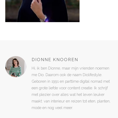
DIONNE KNOOREN
Hi, ik ben Dionne, maar mijn vrienden noemen
me Dio. Daarom ook de naam Diolifestyle.
Geboren in 1991 en parttime digital nomad met
een grote liefde voor content creatie. Ik schrijf
met plezier over alles wat het leven leuker
maakt: van interieur en reizen tot eten, planten,
mode en nog veel meer.