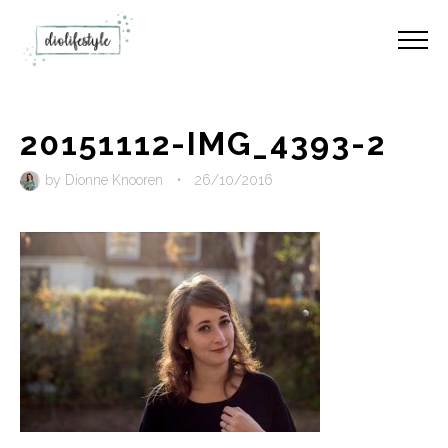
20151112-IMG_4393-2
by
Dionne Knooren
•
26/10/2016