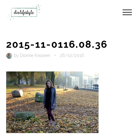
2015-11-0116.08.36
by
Dionne Knooren
•
26/10/2016