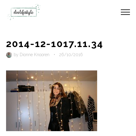
2014-12-1017.11.34
by
Dionne Knooren
•
26/10/2016