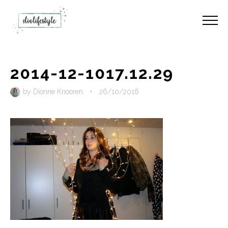
2014-12-1017.12.29
by
Dionne Knooren
•
26/10/2016