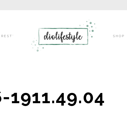
Skip
EREST’
SHOP
to
-1911.49.04
content