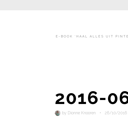
E-BOOK ‘HAAL ALLES UIT PINT
2016-06
by
Dionne Knooren
•
26/10/2016