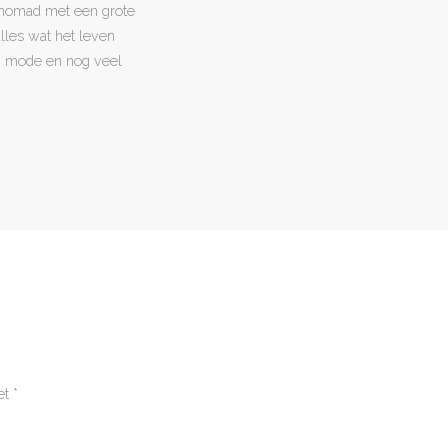
l nomad met een grote
 alles wat het leven
en, mode en nog veel
et
*