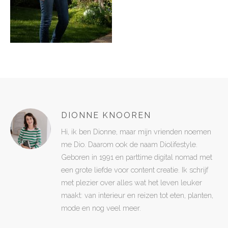
DIONNE KNOOREN
Hi, ik ben Dionne, maar mijn vrienden noemen
me Dio. Daarom ook de naam Diolifestyle.
Geboren in 1991 en parttime digital nomad met
een grote liefde voor content creatie. Ik schrijf
met plezier over alles wat het leven leuker
maakt: van interieur en reizen tot eten, planten,
mode en nog veel meer.