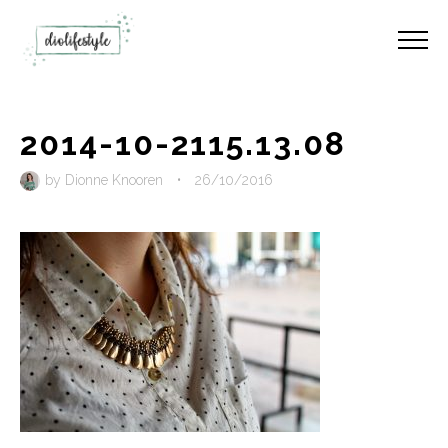
2014-10-2115.13.08
by
Dionne Knooren
•
26/10/2016