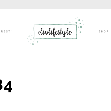
Skip
EREST’
SHOP
to
84
content