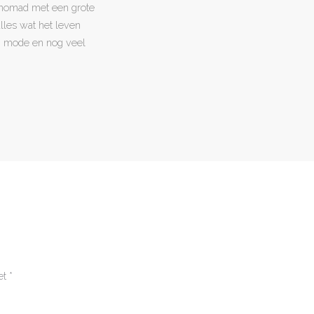
l nomad met een grote
 alles wat het leven
en, mode en nog veel
et
*