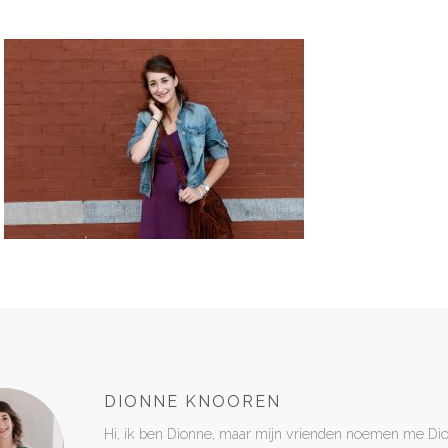
DIONNE KNOOREN
Hi, ik ben Dionne, maar mijn vrienden noemen me Di