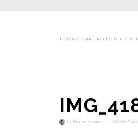
E-BOOK ‘HAAL ALLES UIT PINT
IMG_41
by
Dionne Knooren
•
26/10/2016