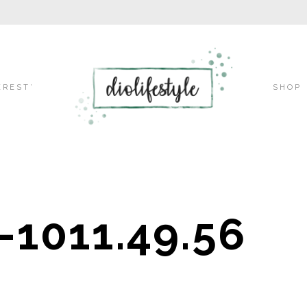
Skip
EREST’
SHOP
to
-1011.49.56
content