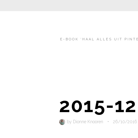
E-BOOK ‘HAAL ALLES UIT PINT
2015-12
by
Dionne Knooren
•
26/10/2016