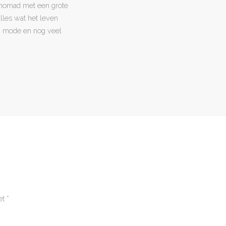
l nomad met een grote
 alles wat het leven
en, mode en nog veel
et
*