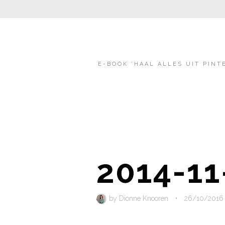
E-BOOK ‘HAAL ALLES UIT PINT
2014-11
by
Dionne Knooren
•
26/10/2016