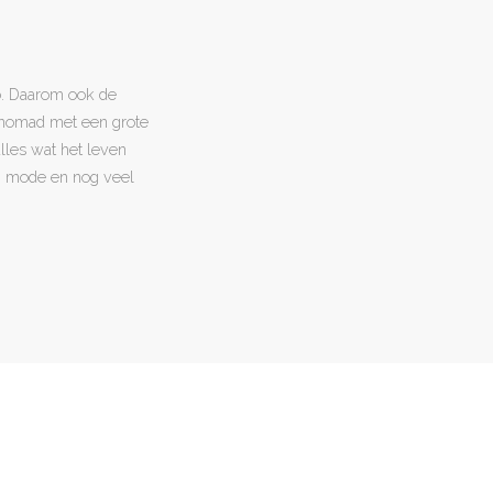
o. Daarom ook de
l nomad met een grote
 alles wat het leven
en, mode en nog veel