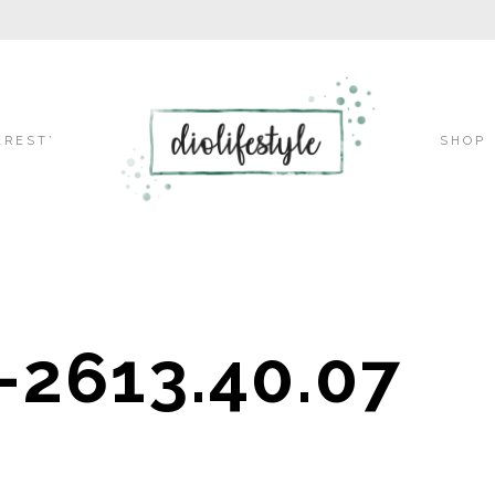
Skip
EREST’
SHOP
to
-2613.40.07
content