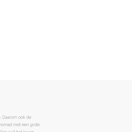
o. Daarom ook de
l nomad met een grote
 alles wat het leven