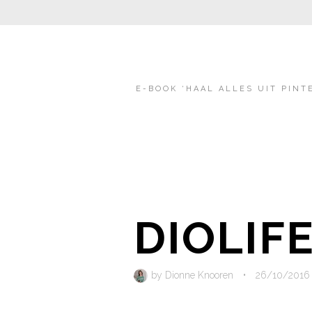
E-BOOK ‘HAAL ALLES UIT PINT
DIOLIF
by
Dionne Knooren
•
26/10/2016