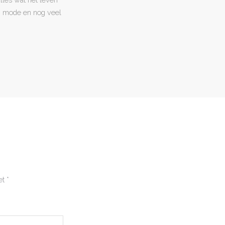
en, mode en nog veel
et
*