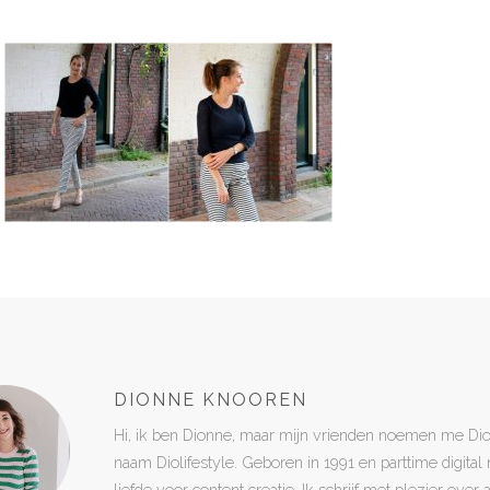
DIONNE KNOOREN
Hi, ik ben Dionne, maar mijn vrienden noemen me Di
naam Diolifestyle. Geboren in 1991 en parttime digita
liefde voor content creatie. Ik schrijf met plezier over