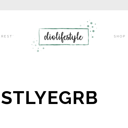
Skip
EREST’
SHOP
to
ESTLYEGRB
content