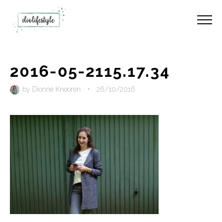
2016-05-2115.17.34
by
Dionne Knooren
•
26/10/2016