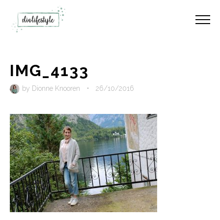
IMG_4133
by
Dionne Knooren
•
26/10/2016