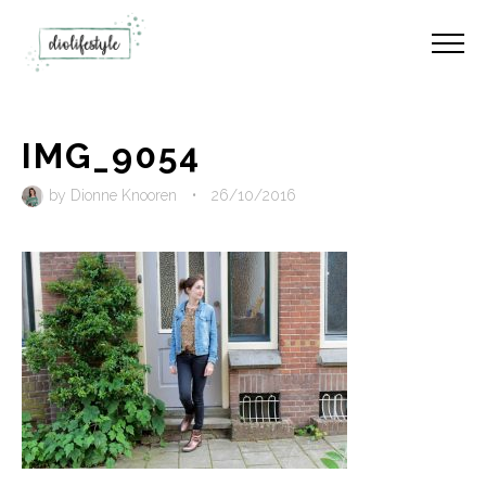
IMG_9054
by
Dionne Knooren
•
26/10/2016